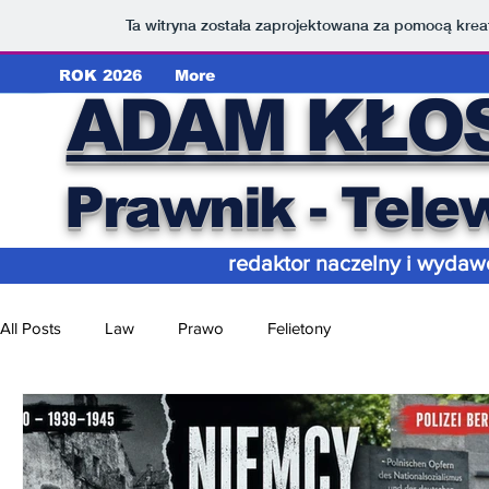
Ta witryna została zaprojektowana za pomocą kre
ROK 2026
More
ADAM KŁO
Pr
awnik - Telew
redaktor naczelny i wydaw
All Posts
Law
Prawo
Felietony